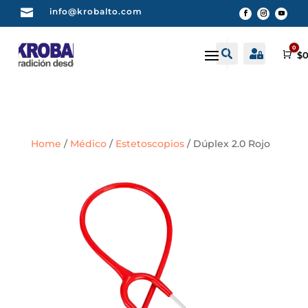

info@krobalto.com
0


Buscar
Cuenta
Car
$
0
Home
/
Médico
/
Estetoscopios
/ Dúplex 2.0 Rojo