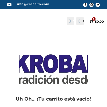

info@krobalto.com
0


Buscar
Cuenta
Carro
$
0.00
Uh Oh… ¡Tu carrito está vacío!