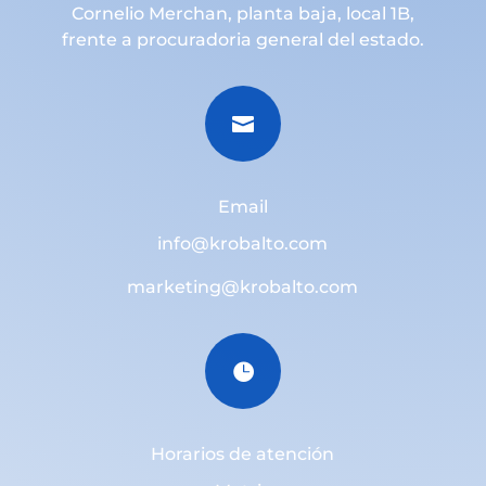
Cornelio Merchan, planta baja, local 1B,
frente a procuradoria general del estado.

Email
info@krobalto.com
marketing@krobalto.com

Horarios de atención