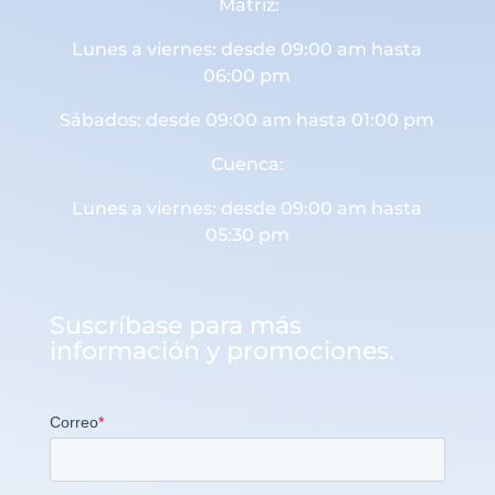
Matriz:
Lunes a viernes: desde 09:00 am hasta
06:00 pm
Sábados: desde 09:00 am hasta 01:00 pm
Cuenca:
Lunes a viernes: desde 09:00 am hasta
05:30 pm
Suscríbase para más
información y promociones.