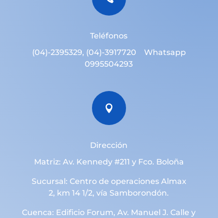
Teléfonos
(04)-2395329, (04)-3917720 Whatsapp
0995504293

Dirección
Matriz: Av. Kennedy #211 y Fco. Boloña
Sucursal: Centro de operaciones Almax
2, km 14 1/2, vía Samborondón.
Cuenca: Edificio Forum, Av. Manuel J. Calle y