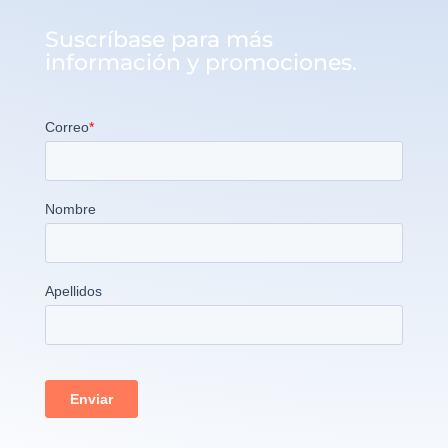
Suscríbase para más
información y promociones.