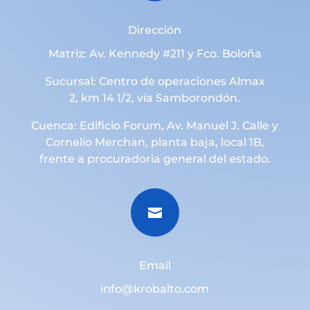
Dirección
Matriz: Av. Kennedy #211 y Fco. Boloña
Sucursal: Centro de operaciones Almax
2, km 14 1/2, vía Samborondón.
Cuenca: Edificio Forum, Av. Manuel J. Calle y
Cornelio Merchan, planta baja, local 1B,
frente a procuradoria general del estado.

Email
info@krobalto.com