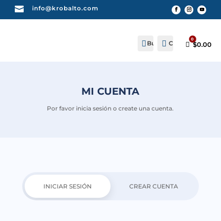

info@krobalto.com
0


Buscar
Cuenta
Carro
$
0.00
MI CUENTA
Por favor inicia sesión o create una cuenta.
INICIAR SESIÓN
CREAR CUENTA