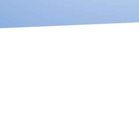
División Médica
En Krobalto puede encontrar también
dispositivos médicos para diagnóstico, así
como instrumental y descartables para
consultorios, clínicas y hospitales.