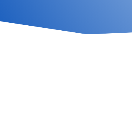
División Dental
Contamos con productos para Odontología
Digital, Rehabilitación Oral, Estética,
Ortodoncia, Control del Dolor, Instrumenta
Dental, Descartables y más