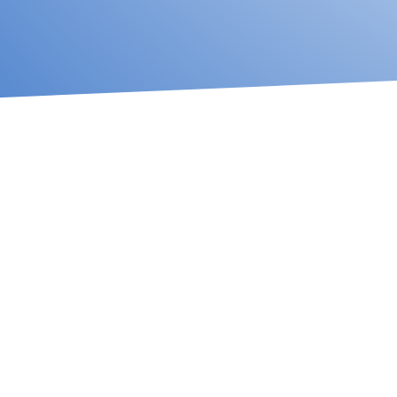
División Técnica
Todo lo que necesita para equipar su
laboratorio dental análogo y digital, así
l
como los materiales e insumos para una
eficiente producción.