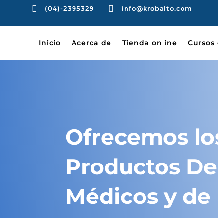


(04)-2395329
info@krobalto.com
Inicio
Acerca de
Tienda online
Cursos 
Ofrecemos lo
Productos De
Médicos y de 