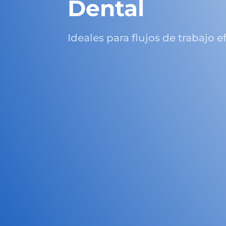
Dental
Ideales para flujos de trabajo ef
Talento Humano
Contamos con colaboradores
profesionales que se encuentran
debidamente preparados para
atender y asesorar a nuestros clien
y grupos de interés a través de los
distintos canales de atención: tien
física y canales digitales.