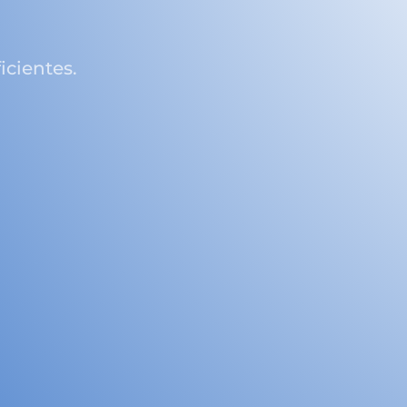
icientes.
Capacitaciones
Brindamos asesoría pre- y postventa a
través de cursos, talleres y eventos
brindados por profesionales líderes
tes
de opinión y expertos en producto
para que nuestros clientes obtengan
da
el mejor conocimiento en el manejo
de los productos y servicios.