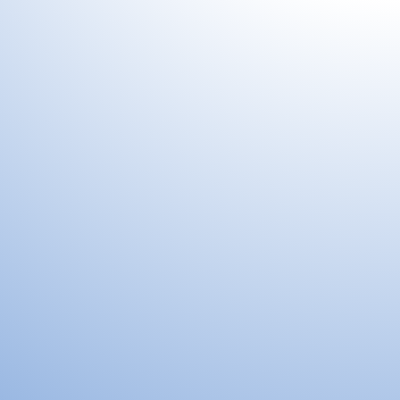
Servicio técnico
Respaldamos la comercialización de
nuestros equipos con un servicio
técnico de alto nivel y capacitado para
brindar mantenimiento preventivo y
correctivo de los equipos adquiridos
por nuestros clientes y de esta forma
garantizar su correcto
funcionamiento.