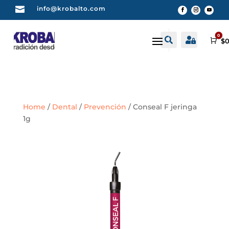

info@krobalto.com
0


Buscar
Cuenta
Car
$
0
Home
/
Dental
/
Prevención
/ Conseal F jeringa
1g