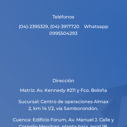
Teléfonos
(04)-2395329, (04)-3917720 Whatsapp
0995504293
Dirección
Matriz: Av. Kennedy #211 y Fco. Boloña
Sucursal: Centro de operaciones Almax
2, km 14 1/2, vía Samborondón.
Cuenca: Edificio Forum, Av. Manuel J. Calle y
Cornelio Merchan, planta baja, local 1B,