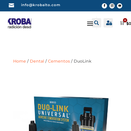

info@krobalto.com
0


Buscar
Cuenta
Car
$
0
Home
/
Dental
/
Cementos
/ DuoLink