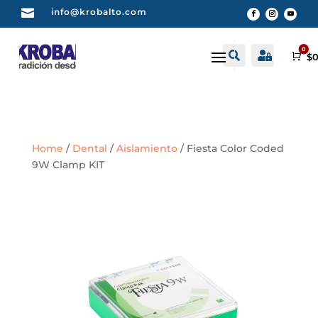

info@krobalto.com
0


Buscar
Cuenta
Car
$
0
Home
/
Dental
/
Aislamiento
/ Fiesta Color Coded
9W Clamp KIT