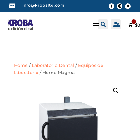

info@krobalto.com
0


Buscar
Cuenta
Car
$
0
Home
/
Laboratorio Dental
/
Equipos de
laboratorio
/ Horno Magma