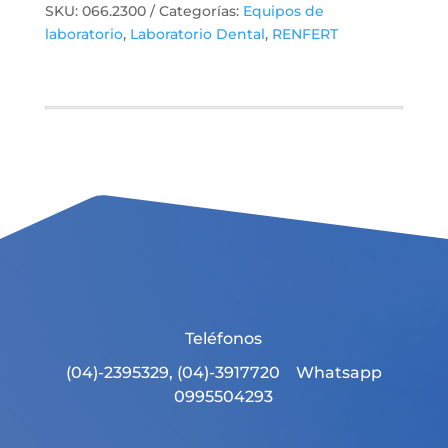
SKU:
066.2300
Categorías:
Equipos de
laboratorio
,
Laboratorio Dental
,
RENFERT
Teléfonos
(04)-2395329, (04)-3917720 Whatsapp
0995504293