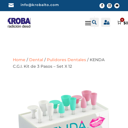

info@krobalto.com
0


Buscar
Cuenta
Car
$
0
Home
/
Dental
/
Pulidores Dentales
/ KENDA
C.G.I. Kit de 3 Pasos – Set X 12