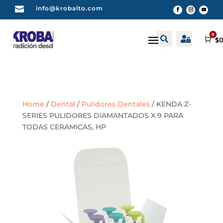

info@krobalto.com
0


Buscar
Cuenta
Car
$
0
Home
/
Dental
/
Pulidores Dentales
/ KENDA Z-
SERIES PULIDORES DIAMANTADOS X 9 PARA
TODAS CERAMICAS, HP