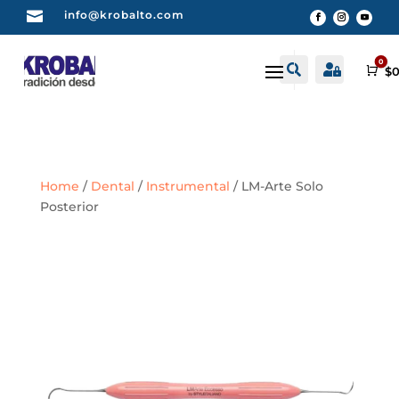

info@krobalto.com
0


Buscar
Cuenta
Car
$
0
Home
/
Dental
/
Instrumental
/ LM-Arte Solo
Posterior