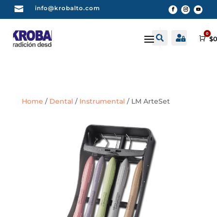

info@krobalto.com
0


Buscar
Cuenta
Car
$
0
Home
/
Dental
/
Instrumental
/ LM ArteSet