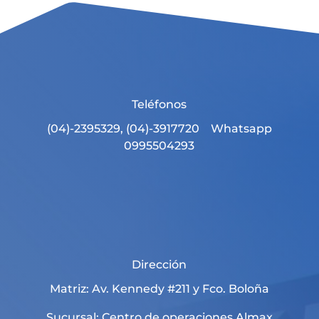
Teléfonos
(04)-2395329, (04)-3917720 Whatsapp
0995504293
Dirección
Matriz: Av. Kennedy #211 y Fco. Boloña
Sucursal: Centro de operaciones Almax