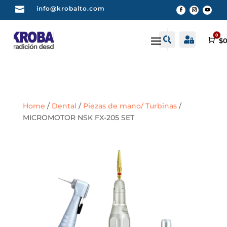

info@krobalto.com
0


Buscar
Cuenta
Car
$
0
Home
/
Dental
/
Piezas de mano/ Turbinas
/
MICROMOTOR NSK FX-205 SET