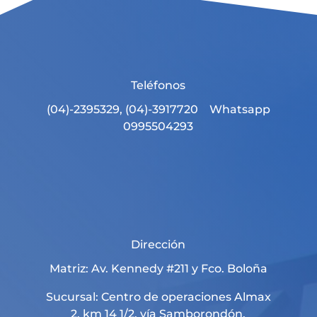
Teléfonos
(04)-2395329, (04)-3917720 Whatsapp
0995504293
Dirección
Matriz: Av. Kennedy #211 y Fco. Boloña
Sucursal: Centro de operaciones Almax
2, km 14 1/2, vía Samborondón.