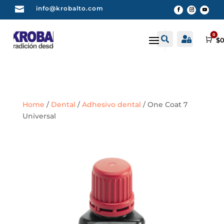

info@krobalto.com
0


Buscar
Cuenta
Car
$
0
Home
/
Dental
/
Adhesivo dental
/ One Coat 7
Universal