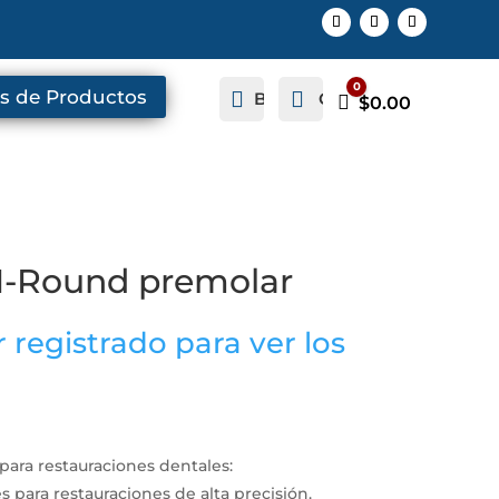
0
s de Productos


Buscar
Cuenta
Carro
$
0.00
I-Round premolar
 registrado para ver los
para restauraciones dentales:
s para restauraciones de alta precisión.