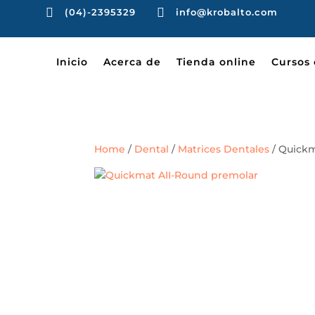


(04)-2395329
info@krobalto.com
Inicio
Acerca de
Tienda online
Cursos 
Home
/
Dental
/
Matrices Dentales
/ Quickm