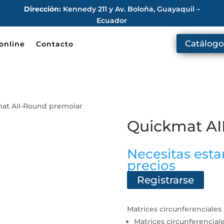
Dirección:
Kennedy 211 y Av. Boloña, Guayaquil –
Ecuador
Catálogo
online
Contacto
at AII-Round premolar
Quickmat AI
Necesitas estar
precios
Registrarse
Matrices circunferenciales 
Matrices circunferenciale