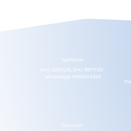
Teléfonos
(04)-2395329, (04)-3917720
Whatsapp 0995504293
ma
Dirección