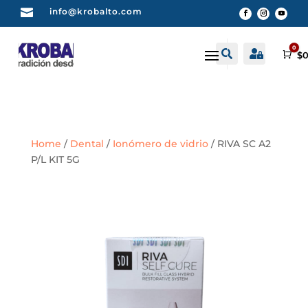

info@krobalto.com
0


Buscar
Cuenta
Car
$
0
Home
/
Dental
/
Ionómero de vidrio
/ RIVA SC A2
P/L KIT 5G