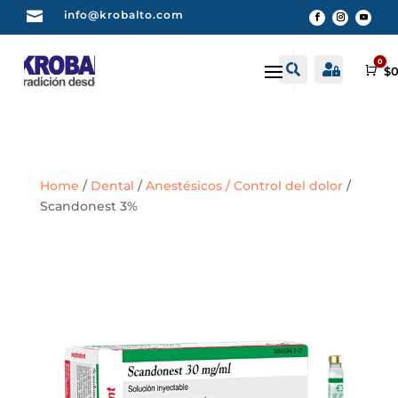

info@krobalto.com
0


Buscar
Cuenta
Car
$
0
Home
/
Dental
/
Anestésicos / Control del dolor
/
Scandonest 3%