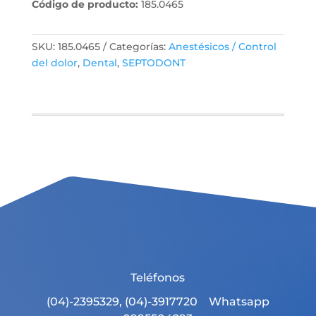
Código de producto:
185.0465
SKU:
185.0465
Categorías:
Anestésicos / Control
del dolor
,
Dental
,
SEPTODONT
Teléfonos
(04)-2395329, (04)-3917720 Whatsapp