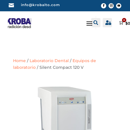

info@krobalto.com
0


Buscar
Cuenta
Car
$
0
Home
/
Laboratorio Dental
/
Equipos de
laboratorio
/ Silent Compact 120 V