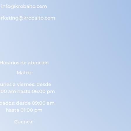
info@krobalto.com
rketing@krobalto.com
Horarios de atención
Matriz:
unes a viernes: desde
:00 am hasta 06:00 pm
bados: desde 09:00 am
hasta 01:00 pm
Cuenca: