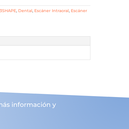
3SHAPE
,
Dental
,
Escáner Intraoral
,
Escáner
más información y