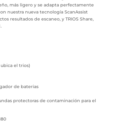
ño, más ligero y se adapta perfectamente
con nuestra nueva tecnología ScanAssist
tos resultados de escaneo, y TRIOS Share,
.
bica el trios)
rgador de baterias
(fundas protectoras de contaminación para el
180