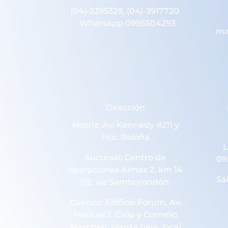
(04)-2395329, (04)-3917720
Whatsapp 0995504293
ma
Dirección
Matriz: Av. Kennedy #211 y
Fco. Boloña
L
Sucursal: Centro de
09
operaciones Almax 2, km 14
Sá
1/2, vía Samborondón.
Cuenca: Edificio Forum, Av.
Manuel J. Calle y Cornelio
Merchan, planta baja, local