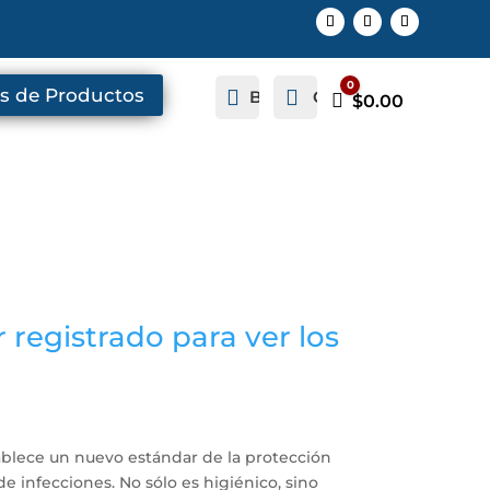
0
s de Productos


Buscar
Cuenta
Carro
$
0.00
 registrado para ver los
ablece un nuevo estándar de la protección
de infecciones. No sólo es higiénico, sino