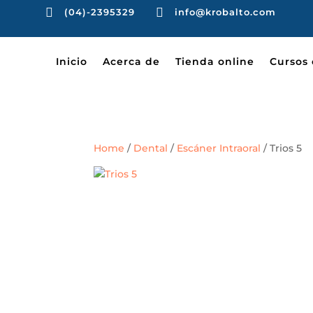


(04)-2395329
info@krobalto.com
Inicio
Acerca de
Tienda online
Cursos 
Home
/
Dental
/
Escáner Intraoral
/ Trios 5