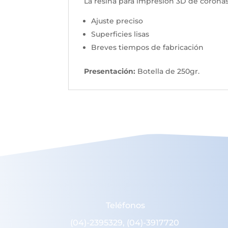
La resina para impresión 3D de coronas 
Ajuste preciso
Superficies lisas
Breves tiempos de fabricación
Presentación:
Botella de 250gr.
Teléfonos
(04)-2395329, (04)-3917720