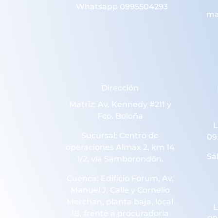
Whatsapp 0995504293
ma
Dirección
Matriz: Av. Kennedy #211 y
Fco. Boloña
L
Sucursal: Centro de
09
operaciones Almax 2, km 14
Sá
1/2, vía Samborondón.
Cuenca: Edificio Forum, Av.
Manuel J. Calle y Cornelio
Merchan, planta baja, local
L
1B, frente a procuradoria