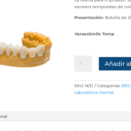
veneers temporales de colo
Presentación:
Botella de 2
VarseoSmile Temp
VarseoSmile
Añadir al
Temp
-
Resina
para
SKU:
N/D
Categorías:
BEG
impresión
Laboratorio Dental
3D
cantidad
onal