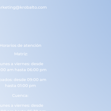
rketing@krobalto.com
Horarios de atención
Matriz:
unes a viernes: desde
:00 am hasta 06:00 pm
bados: desde 09:00 am
hasta 01:00 pm
Cuenca:
unes a viernes: desde