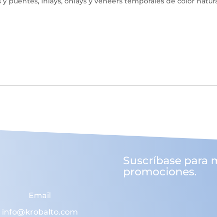
y puentes, inlays, onlays y veneers temporales de color natura
Suscríbase para 
promociones.
Email
info@krobalto.com