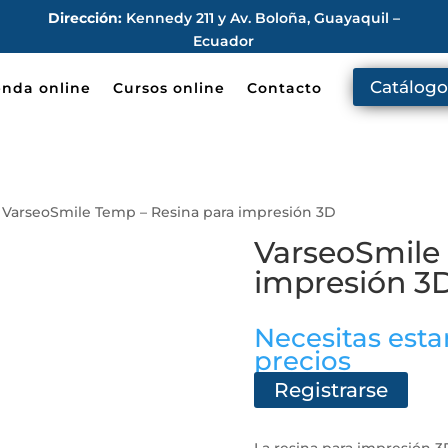
Dirección:
Kennedy 211 y Av. Boloña, Guayaquil –
Ecuador
Catálogo
enda online
Cursos online
Contacto
 VarseoSmile Temp – Resina para impresión 3D
VarseoSmile
impresión 3
Necesitas estar
precios
Registrarse
La resina para impresión 3D