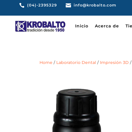

(04)-2395329

info@krobalto.com
Inicio
Acerca de
Ti
Home
/
Laboratorio Dental
/
Impresión 3D
/