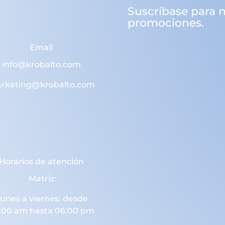
Suscríbase para 
promociones.
Email
info@krobalto.com
rketing@krobalto.com
Horarios de atención
Matriz:
unes a viernes: desde
:00 am hasta 06:00 pm