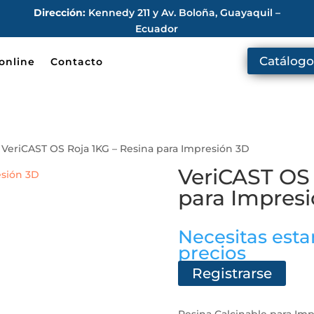
Dirección:
Kennedy 211 y Av. Boloña, Guayaquil –
Ecuador
Catálogo
online
Contacto
 VeriCAST OS Roja 1KG – Resina para Impresión 3D
VeriCAST OS 
para Impres
Necesitas estar
precios
Registrarse
Resina Calcinable para Imp