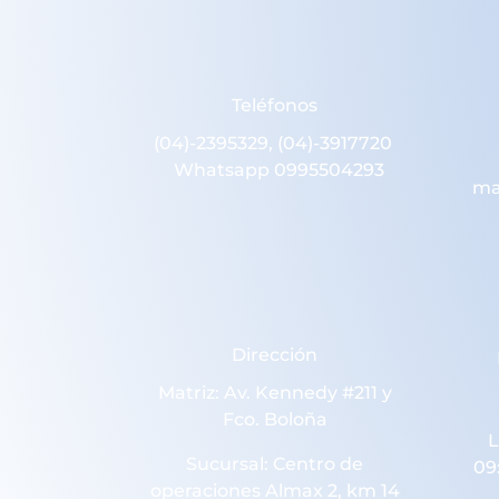
Teléfonos
(04)-2395329, (04)-3917720
Whatsapp 0995504293
ma
Dirección
Matriz: Av. Kennedy #211 y
Fco. Boloña
L
Sucursal: Centro de
09
operaciones Almax 2, km 14