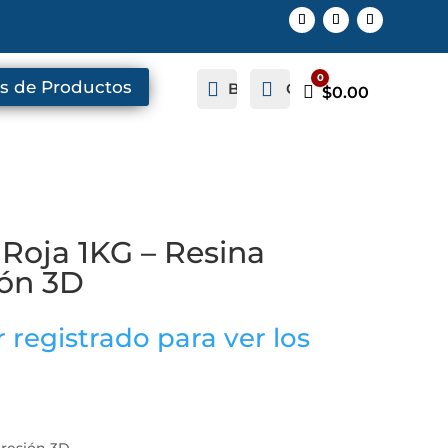
0
s de Productos


Buscar
Cuenta
Carro
$
0.00
Roja 1KG – Resina
ión 3D
 registrado para ver los
resión 3D.