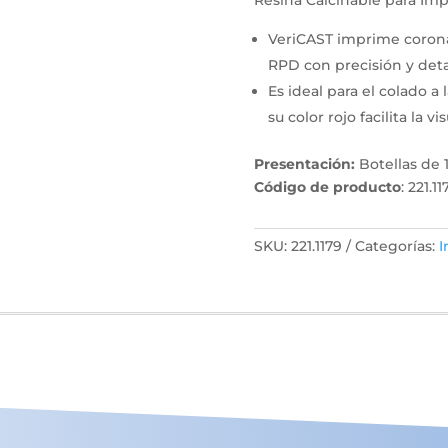
VeriCAST imprime coronas
RPD con precisión y deta
Es ideal para el colado a
su color rojo facilita la vi
Presentación:
Botellas de 1
Código de producto
: 221.11
SKU:
221.1179
Categorías:
I