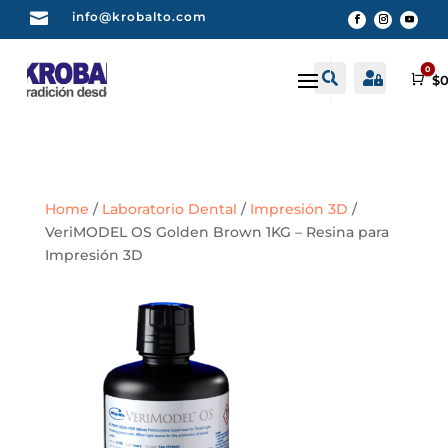

info@krobalto.com
0


Buscar
Cuenta
Car
$
0
Home
/
Laboratorio Dental
/
Impresión 3D
/
VeriMODEL OS Golden Brown 1KG – Resina para
Impresión 3D