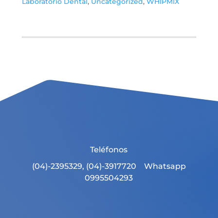
Laboratorio Dental
,
Uncategorized
,
WHIPMIX
Teléfonos
(04)-2395329, (04)-3917720 Whatsapp
0995504293