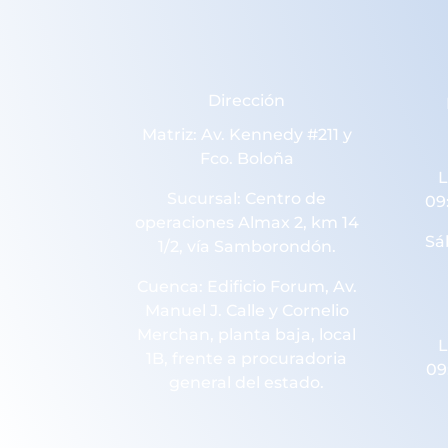
Dirección
Matriz: Av. Kennedy #211 y
Fco. Boloña
L
Sucursal: Centro de
09
operaciones Almax 2, km 14
Sá
1/2, vía Samborondón.
Cuenca: Edificio Forum, Av.
Manuel J. Calle y Cornelio
Merchan, planta baja, local
L
1B, frente a procuradoria
09
general del estado.