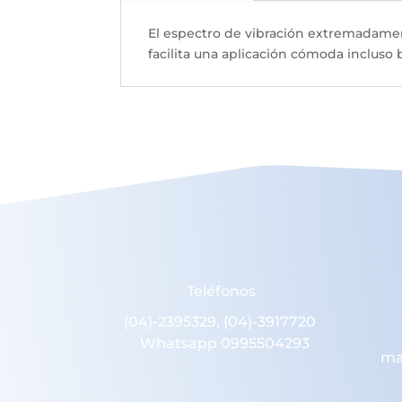
El espectro de vibración extremadame
facilita una aplicación cómoda incluso b
Teléfonos
(04)-2395329, (04)-3917720
Whatsapp 0995504293
ma