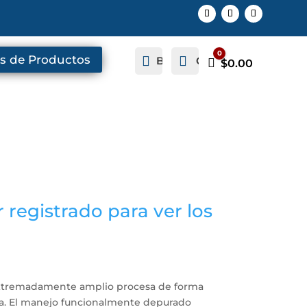
0
s de Productos


Buscar
Cuenta
Carro
$
0.00
 registrado para ver los
 extremadamente amplio procesa de forma
la. El manejo funcionalmente depurado