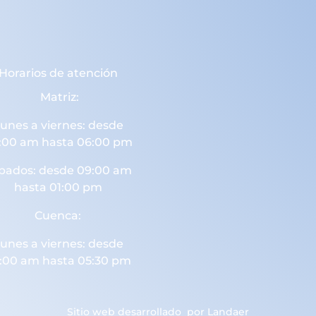
Horarios de atención
Matriz:
unes a viernes: desde
:00 am hasta 06:00 pm
bados: desde 09:00 am
hasta 01:00 pm
Cuenca:
unes a viernes: desde
:00 am hasta 05:30 pm
Sitio web desarrollado por
Landaer