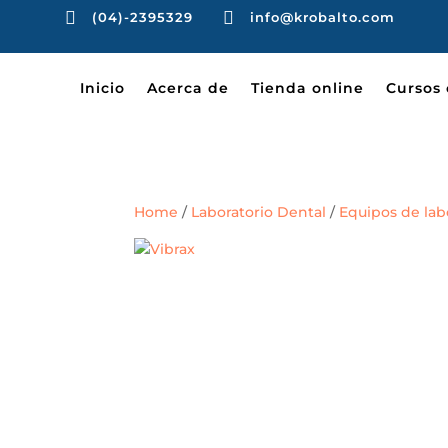


(04)-2395329
info@krobalto.com
Inicio
Acerca de
Tienda online
Cursos 
Home
/
Laboratorio Dental
/
Equipos de lab