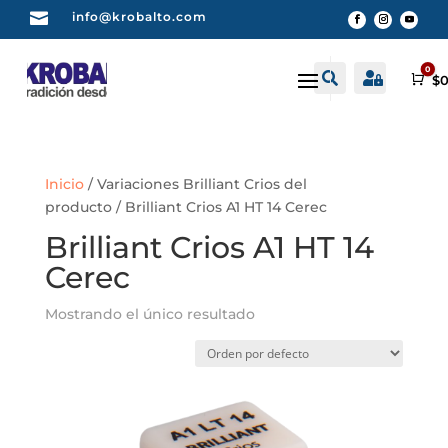

info@krobalto.com
0


Buscar
Cuenta
Car
$
0
Inicio
/ Variaciones Brilliant Crios del
producto / Brilliant Crios A1 HT 14 Cerec
Brilliant Crios A1 HT 14
Cerec
Mostrando el único resultado