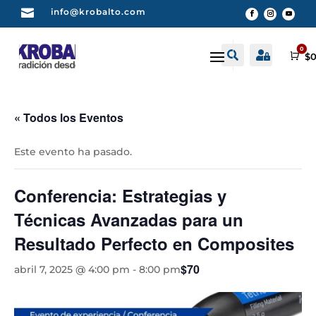

info@krobalto.com
0


Buscar
Cuenta
Car
$
0
« Todos los Eventos
Este evento ha pasado.
Conferencia: Estrategias y
Técnicas Avanzadas para un
Resultado Perfecto en Composites
$70
abril 7, 2025 @ 4:00 pm
-
8:00 pm