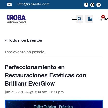

info@krobalto.com
0


Buscar
Cuenta
Car
$
0
« Todos los Eventos
Este evento ha pasado.
Perfeccionamiento en
Restauraciones Estéticas con
Brilliant EverGlow
junio 28, 2024 @ 9:00 am
-
1:00 pm