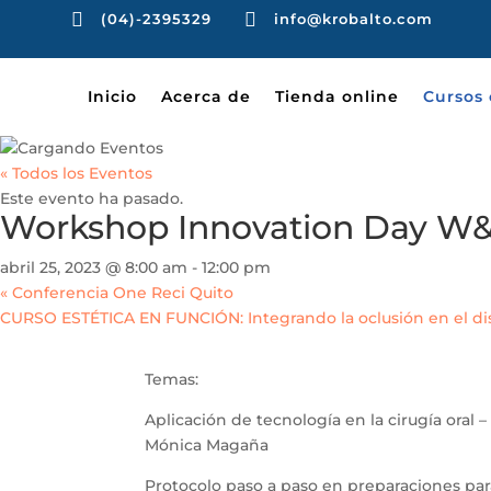


(04)-2395329
info@krobalto.com
Inicio
Acerca de
Tienda online
Cursos 
« Todos los Eventos
Este evento ha pasado.
Workshop Innovation Day W
abril 25, 2023 @ 8:00 am
-
12:00 pm
«
Conferencia One Reci Quito
CURSO ESTÉTICA EN FUNCIÓN: Integrando la oclusión en el di
Temas:
Aplicación de tecnología en la cirugía oral –
Mónica Magaña
Protocolo paso a paso en preparaciones para