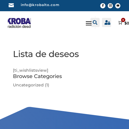

info@krobalto.com
0


Buscar
Cuenta
Car
$
0
Lista de deseos
[ti_wishlistsview]
Browse Categories
Uncategorized
(1)