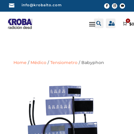

info@krobalto.com
0


Buscar
Cuenta
Car
$
0
Home
/
Médico
/
Tensiometro
/ Babyphon