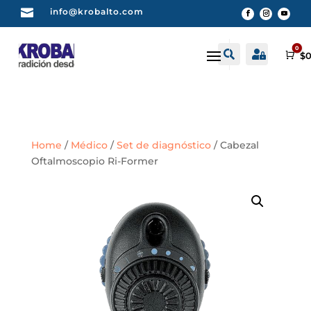

info@krobalto.com
0


Buscar
Cuenta
Car
$
0
Home
/
Médico
/
Set de diagnóstico
/ Cabezal
Oftalmoscopio Ri-Former