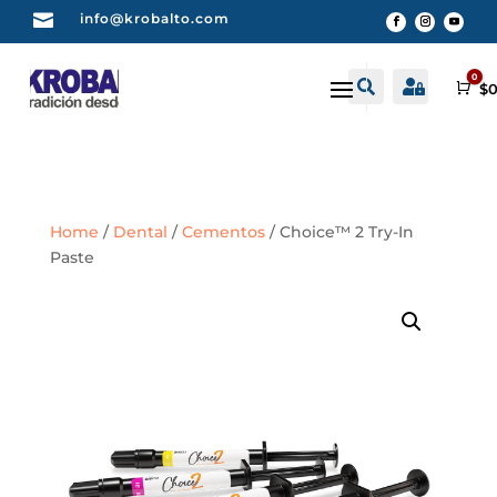

info@krobalto.com
0


Buscar
Cuenta
Car
$
0
Home
/
Dental
/
Cementos
/ Choice™ 2 Try-In
Paste