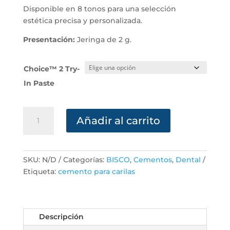
Disponible en 8 tonos para una selección
estética precisa y personalizada.
Presentación:
Jeringa de 2 g.
Choice™ 2 Try-
In Paste
Choice™
Añadir al carrito
2
Try-
In
Paste
SKU:
N/D
Categorías:
BISCO
,
Cementos
,
Dental
cantidad
Etiqueta:
cemento para carilas
Descripción