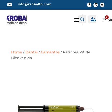

info@krobalto.com
0


Buscar
Cuenta
Car
$
0
Home
/
Dental
/
Cementos
/ Paracore Kit de
Bienvenida