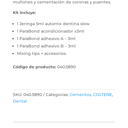
muñones y cementación de coronas y puentes.
Kit incluye:
1 Jeringa 5ml automix dentina slow
1 ParaBond acondicionador x3ml
1 ParaBond adhesivo A – 3ml
1 ParaBond adhesivo B – 3ml
Mixing tips + accesorios.
Código de producto:
040.5890
SKU:
040.5890
Categorías:
Cementos
,
COLTENE
,
Dental