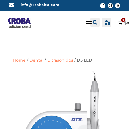

info@krobalto.com
0


Buscar
Cuenta
Car
$
0
Home
/
Dental
/
Ultrasonidos
/ D5 LED