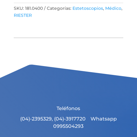
SKU:
181.0400
Categorías:
Estetoscopios
,
Médico
,
RIESTER
Teléfonos
(04)-2395329, (04)-3917720 Whatsapp
0995504293