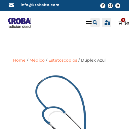

info@krobalto.com
0


Buscar
Cuenta
Car
$
0
Home
/
Médico
/
Estetoscopios
/ Dúplex Azul