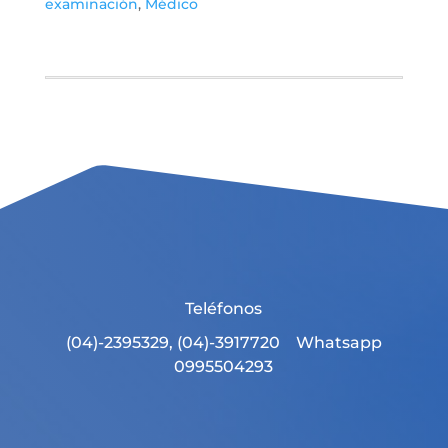
examinación
,
Médico
Teléfonos
(04)-2395329, (04)-3917720 Whatsapp
0995504293