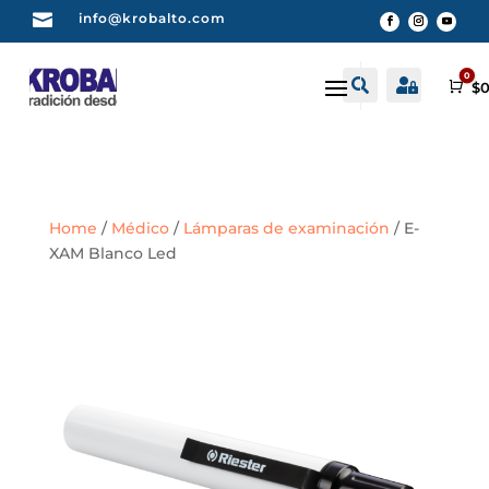

info@krobalto.com
0


Buscar
Cuenta
Car
$
0
Home
/
Médico
/
Lámparas de examinación
/ E-
XAM Blanco Led