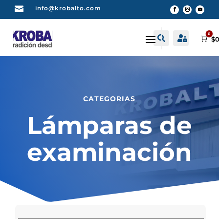

info@krobalto.com
0


Buscar
Cuenta
Car
$
0
CATEGORIAS
Lámparas de
examinación