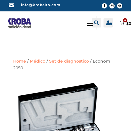

info@krobalto.com
0


Buscar
Cuenta
Car
$
0
Home
/
Médico
/
Set de diagnóstico
/ Econom
2050