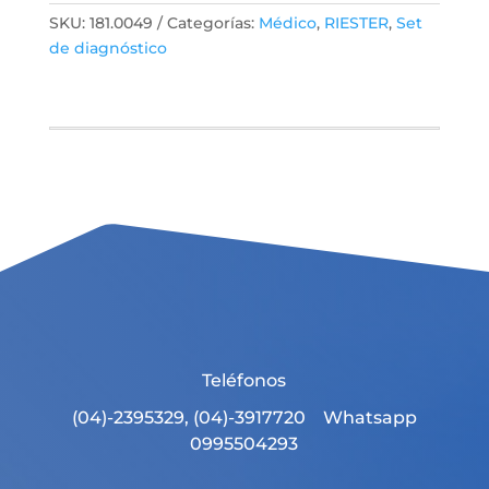
SKU:
181.0049
Categorías:
Médico
,
RIESTER
,
Set
de diagnóstico
Teléfonos
(04)-2395329, (04)-3917720 Whatsapp
0995504293