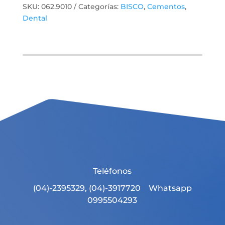
SKU:
062.9010
Categorías:
BISCO
,
Cementos
,
Dental
Teléfonos
(04)-2395329, (04)-3917720 Whatsapp
0995504293