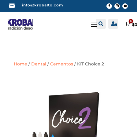

info@krobalto.com
0


Buscar
Cuenta
Car
$
0
Home
/
Dental
/
Cementos
/ KIT Choice 2