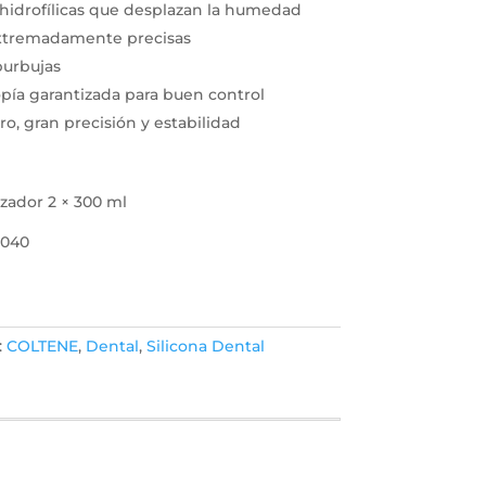
hidrofílicas que desplazan la humedad
xtremadamente precisas
burbujas
opía garantizada para buen control
ro, gran precisión y estabilidad
l
izador 2 × 300 ml
0040
:
COLTENE
,
Dental
,
Silicona Dental