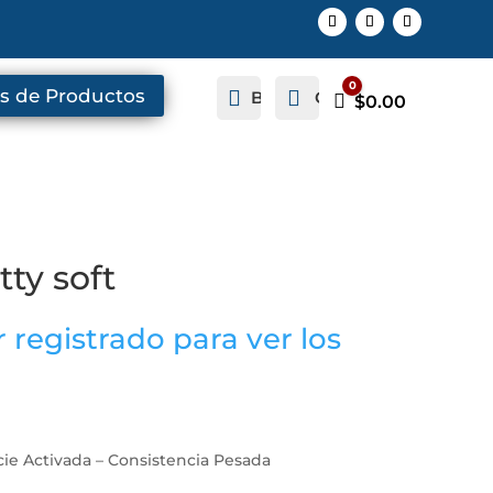
0
s de Productos


Buscar
Cuenta
Carro
$
0.00
ty soft
 registrado para ver los
icie Activada – Consistencia Pesada