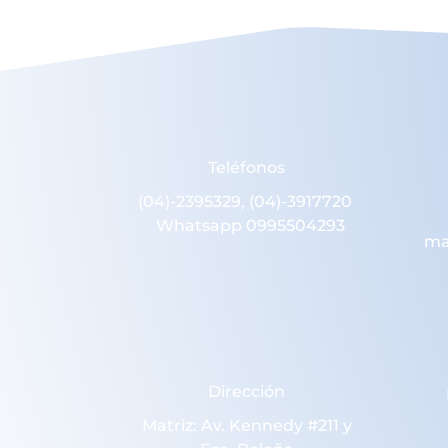
Teléfonos
(04)-2395329, (04)-3917720
Whatsapp 0995504293
ma
Dirección
Matriz: Av. Kennedy #211 y