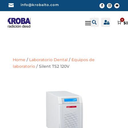

info@krobalto.com
0


Buscar
Cuenta
Car
$
0
Home
/
Laboratorio Dental
/
Equipos de
laboratorio
/ Silent TS2 120V