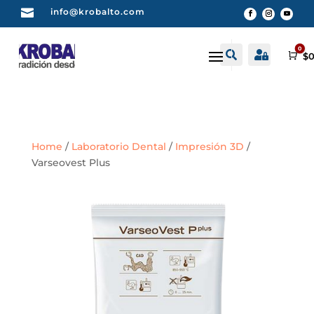

info@krobalto.com
0


Buscar
Cuenta
Car
$
0
Home
/
Laboratorio Dental
/
Impresión 3D
/
Varseovest Plus