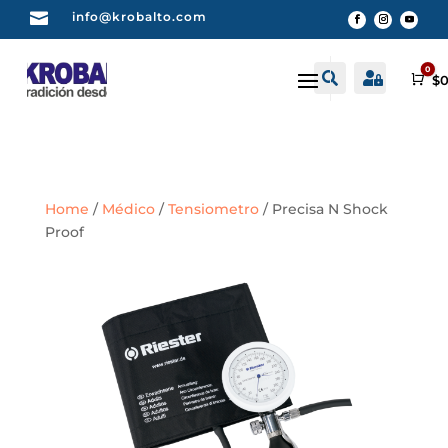

info@krobalto.com
0


Buscar
Cuenta
Car
$
0
Home
/
Médico
/
Tensiometro
/ Precisa N Shock
Proof