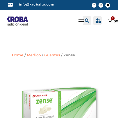

info@krobalto.com
0


Buscar
Cuenta
Car
$
0
Home
/
Médico
/
Guantes
/ Zense