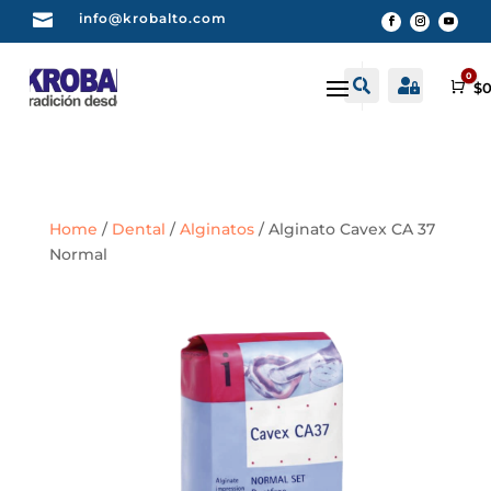

info@krobalto.com
0


Buscar
Cuenta
Car
$
0
Home
/
Dental
/
Alginatos
/ Alginato Cavex CA 37
Normal