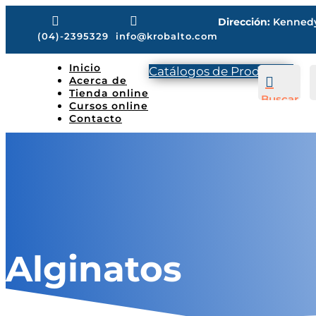


Dirección:
Kennedy 
(04)-2395329
info@krobalto.com
Inicio
Catálogos de Productos
Acerca de

Tienda online
Buscar
Cursos online
Contacto
Alginatos