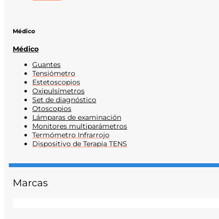
Médico
Médico
Guantes
Tensiómetro
Estetoscopios
Oxipulsímetros
Set de diagnóstico
Otoscopios
Lámparas de examinación
Monitores multiparámetros
Termómetro Infrarrojo
Dispositivo de Terapia TENS
Marcas