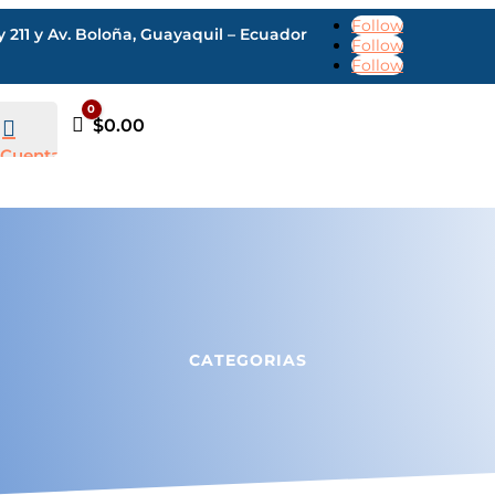
Follow
211 y Av. Boloña, Guayaquil – Ecuador
Follow
Follow
0
Carro
$
0.00

Cuenta
CATEGORIAS