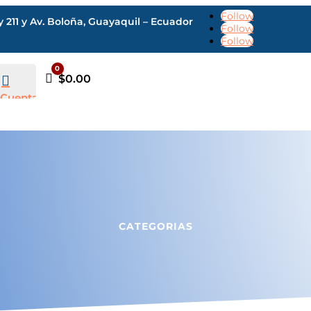
Follow
211 y Av. Boloña, Guayaquil – Ecuador
Follow
Follow
0
Carro
$
0.00

Cuenta
CATEGORIAS