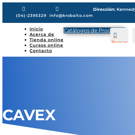


Dirección:
Kennedy 
(04)-2395329
info@krobalto.com
Inicio
Catálogos de Productos
Acerca de

Tienda online
Buscar
Cursos online
Contacto
CAVEX