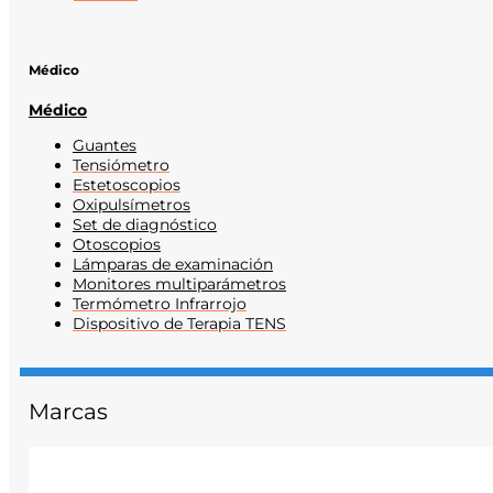
Médico
Médico
Guantes
Tensiómetro
Estetoscopios
Oxipulsímetros
Set de diagnóstico
Otoscopios
Lámparas de examinación
Monitores multiparámetros
Termómetro Infrarrojo
Dispositivo de Terapia TENS
Marcas