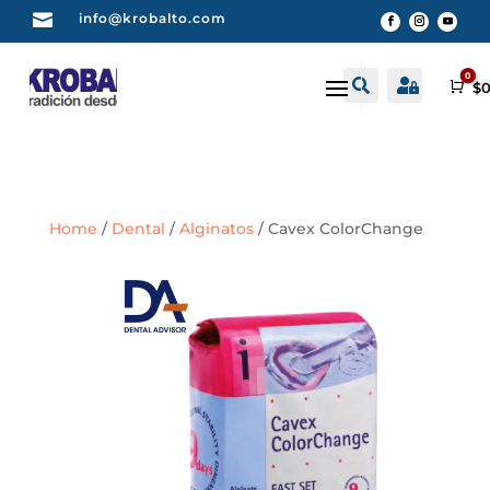

info@krobalto.com
0


Buscar
Cuenta
Car
$
0
Home
/
Dental
/
Alginatos
/ Cavex ColorChange