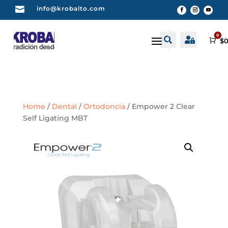

info@krobalto.com
0


Buscar
Cuenta
Car
$
0
Home
/
Dental
/
Ortodoncia
/ Empower 2 Clear
Self Ligating MBT