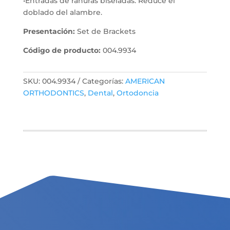
•Entradas de ranuras biseladas: Reduce el
doblado del alambre.
Presentación:
Set de Brackets
Código de producto:
004.9934
SKU:
004.9934
Categorías:
AMERICAN
ORTHODONTICS
,
Dental
,
Ortodoncia