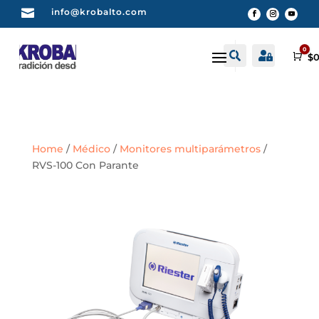

info@krobalto.com
0


Buscar
Cuenta
Car
$
0
Home
/
Médico
/
Monitores multiparámetros
/
RVS-100 Con Parante