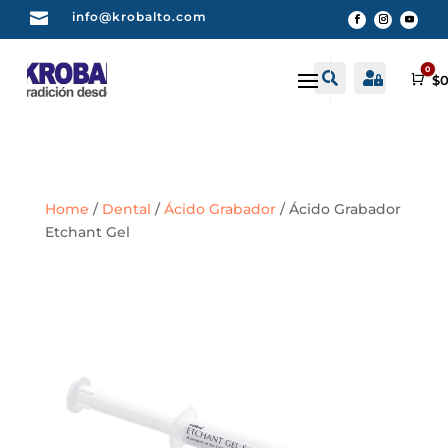

info@krobalto.com
0


Buscar
Cuenta
Car
$
0
Home
/
Dental
/
Ácido Grabador
/ Ácido Grabador
Etchant Gel